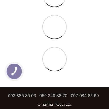
093 886 36 03
050 348 88 70
097 084 85 69
Контактна інформація