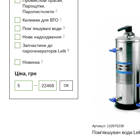
Промислові праски,
Парощітки,
2
Паропистолети
1
Килимки для ВТО
3
Пом`якшувачі води
1
Нове надходження
Запчастини до
9
парогенераторів Lelit
2
Новинка
Ціна, грн
Від Ціна, грн
До Ціна, грн
ОК
Артикул: 132875238
Пом'якшувач води Leli