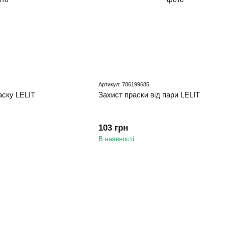
Артикул: 786199685
аску LELIT
Захист праски від пари LELIT
103 грн
В наявності