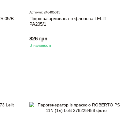
Артикул: 246405613
S 05/B
Підошва армована тефлонова LELIT
РА205/1
826 грн
В наявності