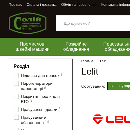
Перейти до основного контенту
Про нас
Оплата і доставка
Обмін та повернення
Контактна інфор
Промислові
Розкрійне
Прасувальн
швейні машини
обладнання
обладнанн
Головна
Lelit
Розділ
Lelit
1
Підошви для прасок
Парогенератори,
за популяр
Сортування:
6
паростанції
Покриття, чохли для
3
ВТО
3
Прасувальні дошки
Прасувальне
14
обладнання