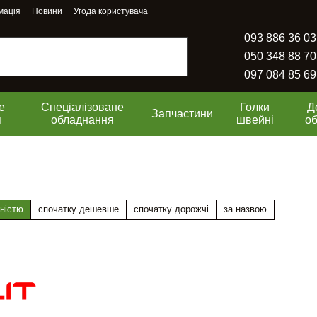
мація
Новини
Угода користувача
093 886 36 03
050 348 88 70
097 084 85 69
е
Спеціалізоване
Голки
Д
Запчастини
я
обладнання
швейні
о
ністю
спочатку дешевше
спочатку дорожчі
за назвою