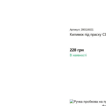
Артикул: 280116021
Килимок під праску C
228 грн
В наявності