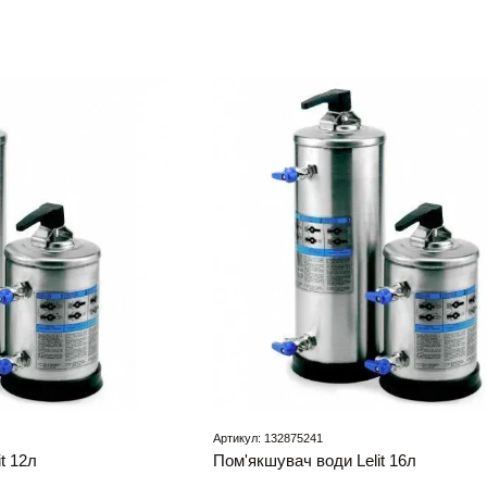
Артикул: 132875241
t 12л
Пом'якшувач води Lelit 16л