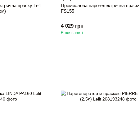
трична праску Lelit
Промислова паро-електрична праску 
ом)
FS155
4 029 грн
В наявності