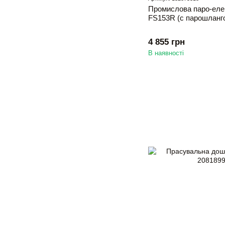
Промислова паро-елек
FS153R (с парошланг
4 855 грн
В наявності