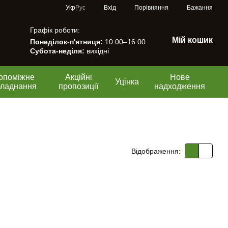
Порівняння
Укр
Рус
Вхід
Бажання
Графік роботи:
Мій кошик
Понеділок-п'ятниця:
10:00–16:00
Субота-неділя:
вихідні
опоміжне
Акційні
Нове
Уцінка
бладнання
пропозиції
надходження
Відображення: