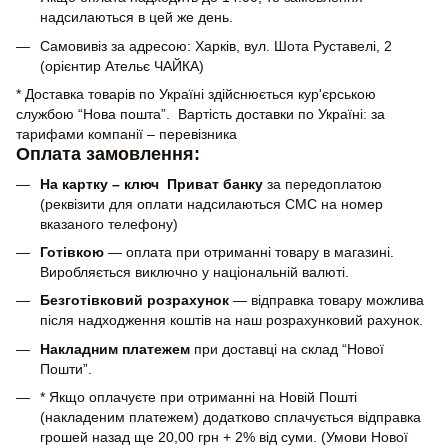
надсилаються в цей же день.
Самовивіз за адресою: Харків, вул. Шота Руставелі, 2
(орієнтир Ательє ЧАЙКА)
* Доставка товарів по Україні здійснюється кур'єрською
службою “Нова пошта”. Вартість доставки по Україні: за
тарифами компанії – перевізника
Оплата замовлення:
На картку – ключ Приват банку
за передоплатою
(реквізити для оплати надсилаються СМС на номер
вказаного телефону)
Готівкою
— оплата при отриманні товару в магазині.
Виробляється виключно у національній валюті.
Безготівковий розрахунок
— відправка товару можлива
після надходження коштів на наш розрахунковий рахунок.
Накладним платежем
при доставці на склад “Нової
Пошти”.
* Якщо оплачуєте при отриманні на Новій Пошті
(накладеним платежем) додатково сплачується відправка
грошей назад ще 20,00 грн + 2% від суми. (Умови Нової