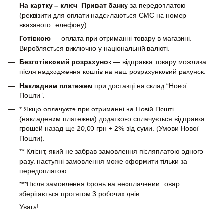
На картку – ключ Приват банку
за передоплатою
(реквізити для оплати надсилаються СМС на номер
вказаного телефону)
Готівкою
— оплата при отриманні товару в магазині.
Виробляється виключно у національній валюті.
Безготівковий розрахунок
— відправка товару можлива
після надходження коштів на наш розрахунковий рахунок.
Накладним платежем
при доставці на склад “Нової
Пошти”.
* Якщо оплачуєте при отриманні на Новій Пошті
(накладеним платежем) додатково сплачується відправка
грошей назад ще 20,00 грн + 2% від суми. (Умови Нової
Пошти).
** Клієнт, який не забрав замовлення післяплатою одного
разу, наступні замовлення може оформити тільки за
передоплатою.
***Після замовлення бронь на неоплачений товар
зберігається протягом 3 робочих днів
Увага!