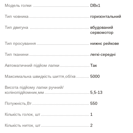
Модель голки
DBх1
Тип човника
горизонтальний
Тип двигуна
вбудований
сервомотор
Тип просування
нижнє рейкове
Тип тканини
легкі-середні
Автоматичний підйом лапки
Так
Максимальна швидкість шиття,об/хв
5000
Висота підйому лапки ручний/
колінопідйомник,мм
5,5-13
Потужність,Вт
550
Кількість голок, шт
1
Кількість ниток, шт
2