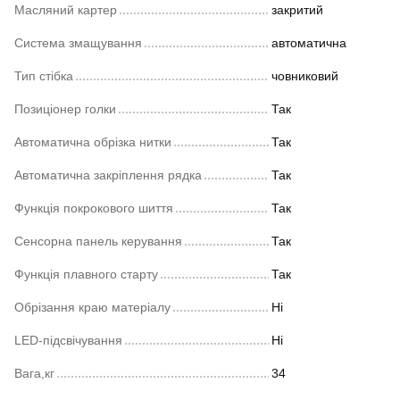
Масляний картер
закритий
Система змащування
автоматична
Тип стібка
човниковий
Позиціонер голки
Так
Автоматична обрізка нитки
Так
Автоматична закріплення рядка
Так
Функція покрокового шиття
Так
Сенсорна панель керування
Так
Функція плавного старту
Так
Обрізання краю матеріалу
Ні
LED-підсвічування
Ні
Вага,кг
34