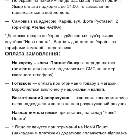
По Україні на найближчий до Вас склад “Нової пошти” .
Якщо оплата надходить до 14:00, то замовлення
надсилаються в цей же день.
Самовивіз за адресою: Харків, вул. Шота Руставелі, 2
(орієнтир Ательє ЧАЙКА)
* Доставка товарів по Україні здійснюється кур'єрською
службою “Нова пошта”. Вартість доставки по Україні: за
тарифами компанії – перевізника
Оплата замовлення:
На картку – ключ Приват банку
за передоплатою
(реквізити для оплати надсилаються СМС на номер
вказаного телефону)
Готівкою
— оплата при отриманні товару в магазині.
Виробляється виключно у національній валюті.
Безготівковий розрахунок
— відправка товару можлива
після надходження коштів на наш розрахунковий рахунок.
Накладним платежем
при доставці на склад “Нової
Пошти”.
* Якщо оплачуєте при отриманні на Новій Пошті
(накладеним платежем) додатково сплачується відправка