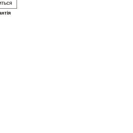
иться
антія