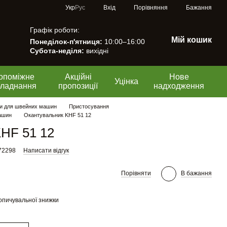
Порівняння
Укр
Рус
Вхід
Бажання
Графік роботи:
Мій кошик
Понеділок-п'ятниця:
10:00–16:00
Субота-неділя:
вихідні
опоміжне
Акційні
Нове
Уцінка
бладнання
пропозиції
надходження
и для швейних машин
Пристосування
ашин
Окантувальник KHF 51 12
HF 51 12
72298
Написати відгук
Порівняти
В бажання
опичувальної знижки