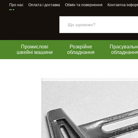
Перейти до основного контенту
Про нас
Оплата і доставка
Обмін та повернення
Контактна інфор
Промислові
Розкрійне
Прасувальн
швейні машини
обладнання
обладнанн