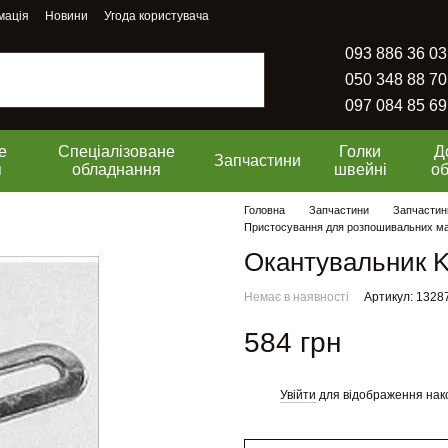
мація
Новини
Угода користувача
093 886 36 03
050 348 88 70
097 084 85 69
е
Спеціалізоване
Голки
Д
Запчастини
я
обладнання
швейні
о
Головна
Запчастини
Запчастин
Пристосування для розпошивальних м
Окантувальник K
Немає в наявності
Артикул: 1328
584 грн
Увійти
для відображення нак
%