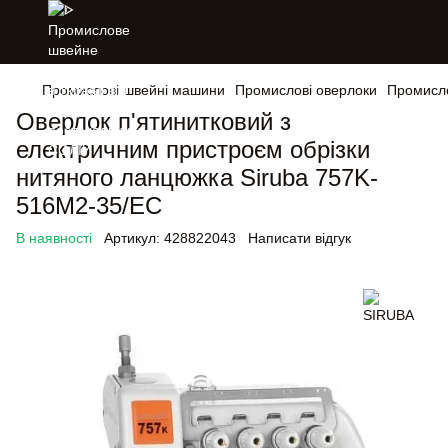
Промислові швейні машини
Промислові оверлоки
Промисло
Оверлок п'ятинитковий з
електричним пристроєм обрізки
нитяного ланцюжка Siruba 757K-
516M2-35/ЕC
В наявності
Артикул:
428822043
Написати відгук