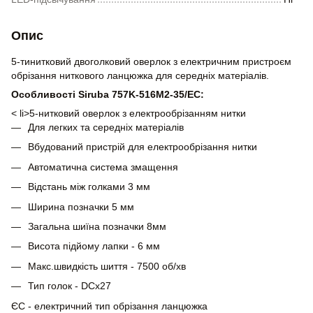
Опис
5-тинитковий двоголковий оверлок з електричним пристроєм
обрізання ниткового ланцюжка для середніх матеріалів.
Особливості Siruba 757K-516M2-35/EC:
< li>5-нитковий оверлок з електрообрізанням нитки
Для легких та середніх матеріалів
Вбудований пристрій для електрообрізання нитки
Автоматична система змащення
Відстань між голками 3 мм
Ширина позначки 5 мм
Загальна шиїна позначки 8мм
Висота підйому лапки - 6 мм
Макс.швидкість шиття - 7500 об/хв
Тип голок - DCx27
ЄС - електричний тип обрізання ланцюжка