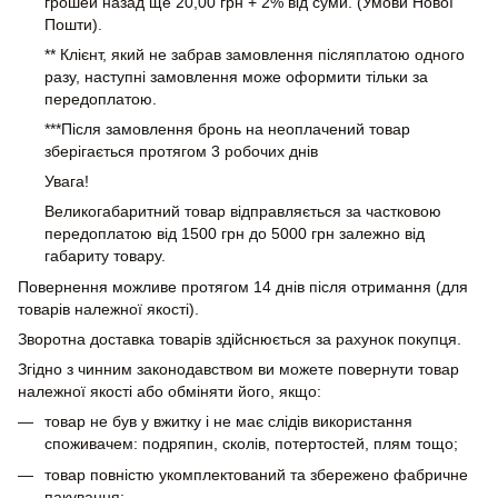
грошей назад ще 20,00 грн + 2% від суми. (Умови Нової
Пошти).
** Клієнт, який не забрав замовлення післяплатою одного
разу, наступні замовлення може оформити тільки за
передоплатою.
***Після замовлення бронь на неоплачений товар
зберігається протягом 3 робочих днів
Увага!
Великогабаритний товар відправляється за частковою
передоплатою від 1500 грн до 5000 грн залежно від
габариту товару.
Повернення можливе протягом 14 днів після отримання (для
товарів належної якості).
Зворотна доставка товарів здійснюється за рахунок покупця.
Згідно з чинним законодавством ви можете повернути товар
належної якості або обміняти його, якщо:
товар не був у вжитку і не має слідів використання
споживачем: подряпин, сколів, потертостей, плям тощо;
товар повністю укомплектований та збережено фабричне
пакування;