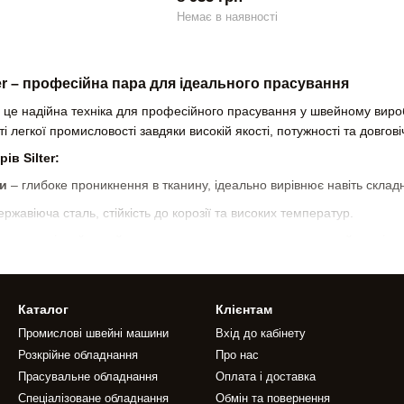
Немає в наявності
er – професійна пара для ідеального прасування
 це надійна техніка для професійного прасування у швейному вироб
і легкої промисловості завдяки високій якості, потужності та довговіч
ів Silter:
и
– глибоке проникнення в тканину, ідеально вирівнює навіть склад
ржавіюча сталь, стійкість до корозії та високих температур.
 ергономічний дизайн, проста система керування, швидкий нагрів.
енсивне використання
– ідеальні для швейних цехів та прасувальни
ими прасками
– повноцінна система для бездоганного результату.
Каталог
Клієнтам
безпечують стабільну роботу без перебоїв і витримують великі нава
Промислові швейні машини
Вхід до кабінету
Розкрійне обладнання
Про нас
ilter
можна в нашому магазині з гарантією, сервісною підтримкою 
Прасувальне обладнання
Оплата і доставка
Спеціалізоване обладнання
Обмін та повернення