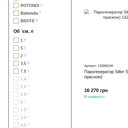
1
ROTONDI
7
Battistella
6
BIEFFE
Об `єм, л
4
1
1
5
3
2
3
3,5
Артикул: 132866156
1
7,5
Парогенератор Silter
праскою)
0
1,4
0
2.5
16 270 грн
0
2,8
В наявності
0
8
0
1.5
0
2.4
0
4,5