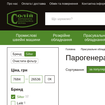
Перейти до основного контенту
Про нас
Оплата і доставка
Обмін та повернення
Контактна інфор
Промислові
Розкрійне
Прасувальн
швейні машини
обладнання
обладнанн
Головна
Прасувальне облад
Бренд:
Silter
Парогенера
Очистити фільтр
за популяр
Сортування:
Ціна, грн
Від Ціна, грн
До Ціна, грн
ОК
Бренд
12
Silter
6
Lelit