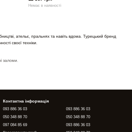
Немає в наявності
ництві, ательє, пральнях та навіть вдома. Турецький бренд
ності своєї техніки.
ні заломи.
х станцій.
Контактна інформація
нтаження. Вони підвищують продуктивність праці та якість
093 886 36 03
093 886 36 03
050 348 88 70
050 348 88 70
та швидкою доставкою по Україні. Професійна пара –
097 084 85 69
093 886 36 03