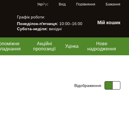
Порівняння
Укр
Рус
Вхід
Бажання
Графік роботи:
Мій кошик
Понеділок-п'ятниця:
10:00–16:00
Субота-неділя:
вихідні
опоміжне
Акційні
Нове
Уцінка
бладнання
пропозиції
надходження
Відображення: