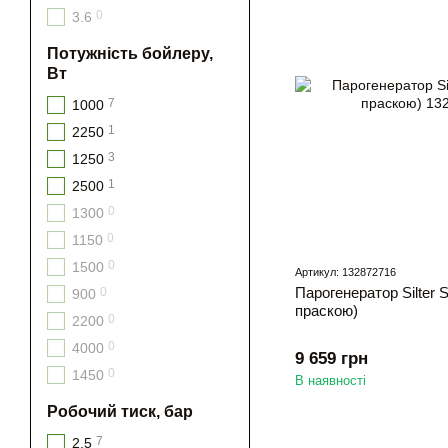
0
3.6
Потужність бойлеру,
Вт
7
1000
1
2250
3
1250
1
2500
0
1300
0
1150
0
1500
Артикул: 132872716
Парогенератор Silter
0
900
праскою)
0
2200
0
4000
9 659 грн
0
1450
В наявності
Робочий тиск, бар
7
2,5