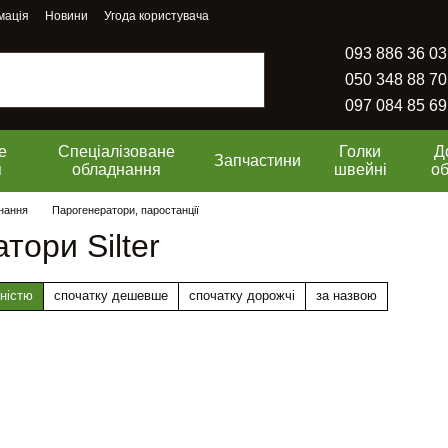
мація
Новини
Угода користувача
093 886 36 03
050 348 88 70
097 084 85 69
е
Спеціалізоване
Голки
Д
Запчастини
я
обладнання
швейні
о
нання
Парогенератори, паростанції
тори Silter
ністю
спочатку дешевше
спочатку дорожчі
за назвою