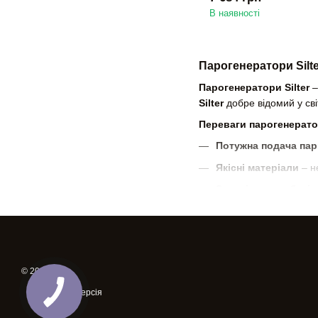
В наявності
Парогенератори Silt
Парогенератори Silter
–
Silter
добре відомий у світ
Переваги парогенератор
Потужна подача пар
Якісні матеріали
– не
Зручність у роботі
–
Розраховані на інт
Сумісність з паров
Парогенератори
Silter
за
кінцевого виробу.
© 2026
Купити парогенератор S
Мобільна версія
професійний результат!