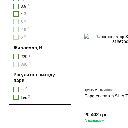
2
3,5
3
4
0
3
0
2,8
0
6
Живлення, В
12
220
0
380
Регулятор виходу
пари
9
Ні
Артикул: 316670018
Парогенератор Silter 
3
Так
20 402 грн
В наявності