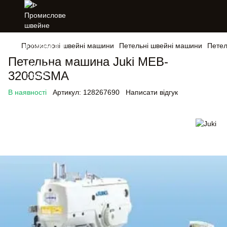
Промислові швейні машини
Петельні швейні машини
Петел
Петельна машина Juki MEB-
3200SSMA
В наявності
Артикул:
128267690
Написати відгук