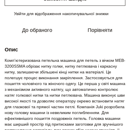
Увійти
для відображення накопичувальної знижки
%
До обраного
Порівняти
Опис
Комп'ютеризована петельна машина для петель з вічком MEB-
3200SSMA обрізає нитку голки, нитку петлювача і каркасну
нитку, залишаючи збільшені кінці нитки на матеріалі. Це
полегшує процес виконання закріплення. Застосовується для
пошиття чоловічого та жіночого одягу. Це перша у світі машина
з механізмом активного натягу, що автоматично контролює
натяг голкової нитки та нитки петлювача. Машина виконує шви
високої якості та дозволяє оператору окремо встановити натяг
для глазкової та прямої частин петлі. Компанія Juki розробила
нову головку машини із невеликим поглибленням. Для
ефективнішого пошиття поздовжніх петель. Головка машини
має ширший простір під притисками заготовки для зручнішого