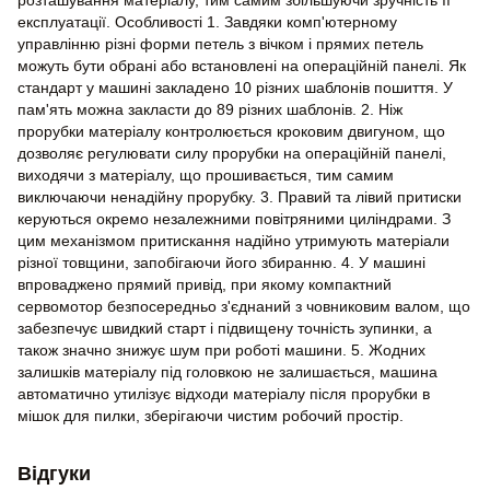
розташування матеріалу, тим самим збільшуючи зручність її
експлуатації. Особливості 1. Завдяки комп'ютерному
управлінню різні форми петель з вічком і прямих петель
можуть бути обрані або встановлені на операційній панелі. Як
стандарт у машині закладено 10 різних шаблонів пошиття. У
пам'ять можна закласти до 89 різних шаблонів. 2. Ніж
прорубки матеріалу контролюється кроковим двигуном, що
дозволяє регулювати силу прорубки на операційній панелі,
виходячи з матеріалу, що прошивається, тим самим
виключаючи ненадійну прорубку. 3. Правий та лівий притиски
керуються окремо незалежними повітряними циліндрами. З
цим механізмом притискання надійно утримують матеріали
різної товщини, запобігаючи його збиранню. 4. У машині
впроваджено прямий привід, при якому компактний
сервомотор безпосередньо з'єднаний з човниковим валом, що
забезпечує швидкий старт і підвищену точність зупинки, а
також значно знижує шум при роботі машини. 5. Жодних
залишків матеріалу під головкою не залишається, машина
автоматично утилізує відходи матеріалу після прорубки в
мішок для пилки, зберігаючи чистим робочий простір.
Відгуки