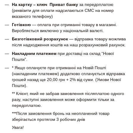
На картку – ключ Приват банку
за передоплатою
(реквізити для оплати надсилаються СМС на номер
вказаного телефону)
Готівкою
— оплата при отриманні товару в магазині.
Виробляється виключно у національній валюті.
Безготівковий розрахунок
— відправка товару можлива
після надходження коштів на наш розрахунковий рахунок.
Накладним платежем
при доставці на склад “Нової
Пошти”.
* Якщо оплачуєте при отриманні на Новій Пошті
(накладеним платежем) додатково сплачується відправка
грошей назад ще 20,00 грн + 2% від суми. (Умови Нової
Пошти).
** Клієнт, який не забрав замовлення післяплатою одного
разу, наступні замовлення може оформити тільки за
передоплатою.
***Після замовлення бронь на неоплачений товар
зберігається протягом 3 робочих днів
Увага!