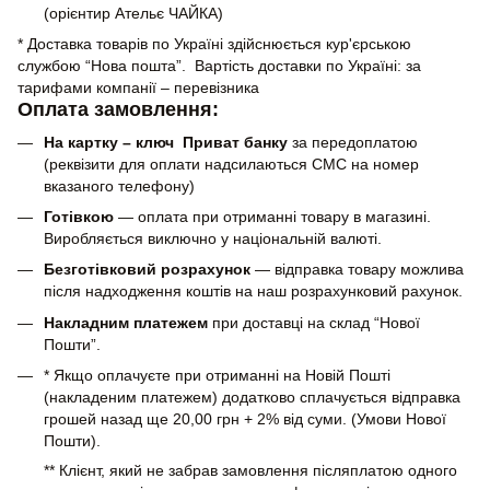
(орієнтир Ательє ЧАЙКА)
* Доставка товарів по Україні здійснюється кур'єрською
службою “Нова пошта”. Вартість доставки по Україні: за
тарифами компанії – перевізника
Оплата замовлення:
На картку – ключ Приват банку
за передоплатою
(реквізити для оплати надсилаються СМС на номер
вказаного телефону)
Готівкою
— оплата при отриманні товару в магазині.
Виробляється виключно у національній валюті.
Безготівковий розрахунок
— відправка товару можлива
після надходження коштів на наш розрахунковий рахунок.
Накладним платежем
при доставці на склад “Нової
Пошти”.
* Якщо оплачуєте при отриманні на Новій Пошті
(накладеним платежем) додатково сплачується відправка
грошей назад ще 20,00 грн + 2% від суми. (Умови Нової
Пошти).
** Клієнт, який не забрав замовлення післяплатою одного