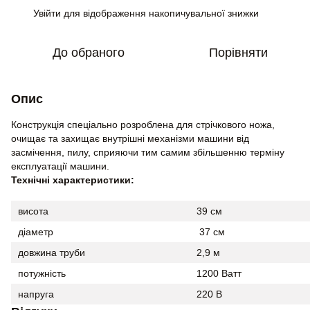
Увійти
для відображення накопичувальної знижки
%
До обраного
Порівняти
Опис
Конструкція спеціально розроблена для стрічкового ножа,
очищає та захищає внутрішні механізми машини від
засмічення, пилу, сприяючи тим самим збільшенню терміну
експлуатації машини.
Технічні характеристики:
висота
39 см
діаметр
37 см
довжина труби
2,9 м
потужність
1200 Ватт
напруга
220 В