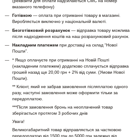
(реквізити для оплати надсилаються СМС на номер
вказаного телефону)
Готівкою
— оплата при отриманні товару в магазині.
Виробляється виключно у національній валюті.
Безготівковий розрахунок
— відправка товару можлива
після надходження коштів на наш розрахунковий рахунок.
Накладним платежем
при доставці на склад “Нової
Пошти”.
* Якщо оплачуєте при отриманні на Новій Пошті
(накладеним платежем) додатково сплачується відправка
грошей назад ще 20,00 грн + 2% від суми. (Умови Нової
Пошти).
** Клієнт, який не забрав замовлення післяплатою одного
разу, наступні замовлення може оформити тільки за
передоплатою.
***Після замовлення бронь на неоплачений товар
зберігається протягом 3 робочих днів
Увага!
Великогабаритний товар відправляється за частковою
передоплатою від 1500 грн до 5000 грн залежно від