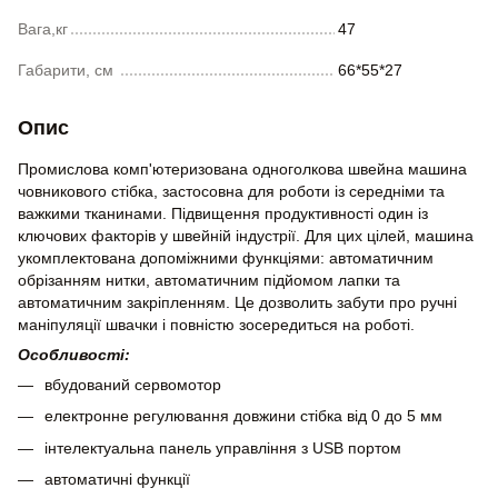
Вага,кг
47
Габарити, см
66*55*27
Опис
Промислова комп'ютеризована одноголкова швейна машина
човникового стібка, застосовна для роботи із середніми та
важкими тканинами. Підвищення продуктивності один із
ключових факторів у швейній індустрії. Для цих цілей, машина
укомплектована допоміжними функціями: автоматичним
обрізанням нитки, автоматичним підйомом лапки та
автоматичним закріпленням. Це дозволить забути про ручні
маніпуляції швачки і повністю зосередиться на роботі.
Особливості:
вбудований сервомотор
електронне регулювання довжини стібка від 0 до 5 мм
інтелектуальна панель управління з USB портом
автоматичні функції