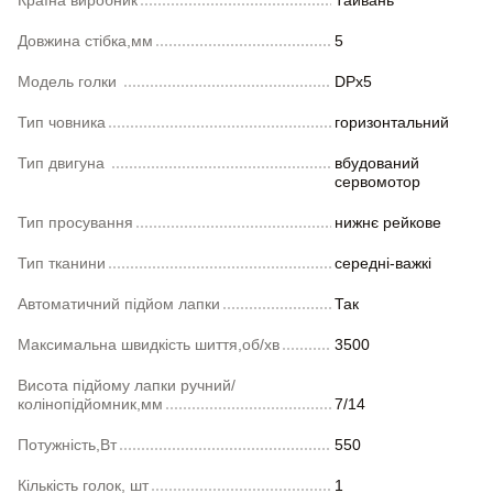
Країна виробник
Тайвань
Довжина стібка,мм
5
Модель голки
DPх5
Тип човника
горизонтальний
Тип двигуна
вбудований
сервомотор
Тип просування
нижнє рейкове
Тип тканини
середні-важкі
Автоматичний підйом лапки
Так
Максимальна швидкість шиття,об/хв
3500
Висота підйому лапки ручний/
колінопідйомник,мм
7/14
Потужність,Вт
550
Кількість голок, шт
1