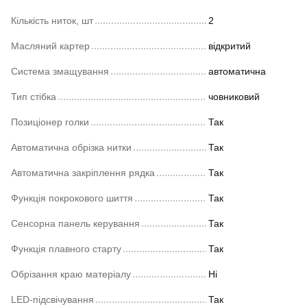
Кількість ниток, шт
2
Масляний картер
відкритий
Система змащування
автоматична
Тип стібка
човниковий
Позиціонер голки
Так
Автоматична обрізка нитки
Так
Автоматична закріплення рядка
Так
Функція покрокового шиття
Так
Сенсорна панель керування
Так
Функція плавного старту
Так
Обрізання краю матеріалу
Ні
LED-підсвічування
Так