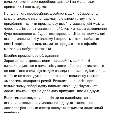
великих текстильних виробництвах, так і на маленьких
приватних, і навіть вдома.
Популярність професійних швейних машин обумовлена ​​
їхньою високою якістю, адекватною ціною та зручністю
придбання – купити промислову швейну машину juki можна
через наш інтернет-магазин, і найближчим часом замовлення
буде доставлено за будь-якою адресою. Ціни на промислові
швейні машини juki у нашому інтернет-магазині набагато
нижчі, порівняно з аналогами, які продаються в офлайн-
магазинах побутової техніки.
Швейне промислове обладнання
Зараз активно зростає попит на швейні машини, які
використовуються в домашніх умовах або невеликих ательє –
це пов'язано з тим, що людям завжди хочеться виділитися, а
зробити це зараз дуже непросто через величезну кількість
«масових» недорогих речей. Виходить, що навіть при
величезному виборі одягу виявити свою індивідуальність
досить важко – і тут на допомогу приходять швейні джуки.
Вони використовуються не тільки на виробництвах та в
швейних ательє, а й у магазинах одягу та тканин – це
дозволяє розширити спектр послуг та отримати додатковий
прибуток.