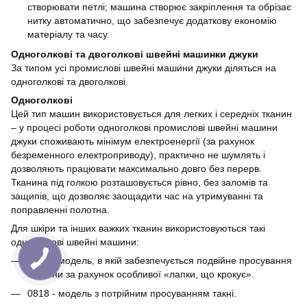
створювати петлі; машина створює закріплення та обрізає
нитку автоматично, що забезпечує додаткову економію
матеріалу та часу.
Одноголкові та двоголкові швейні машинки джуки
За типом усі промислові швейні машини джуки діляться на
одноголкові та двоголкові.
Одноголкові
Цей тип машин використовується для легких і середніх тканин
– у процесі роботи одноголкові промислові швейні машини
джуки споживають мінімум електроенергії (за рахунок
безременного електроприводу), практично не шумлять і
дозволяють працювати максимально довго без перерв.
Тканина під голкою розташовується рівно, без заломів та
защипів, що дозволяє заощадити час на утримуванні та
поправленні полотна.
Для шкіри та інших важких тканин використовуються такі
одноголкові швейні машини:
0718 - модель, в якій забезпечується подвійне просування
тканини за рахунок особливої ​​«лапки, що крокує».
0818 - модель з потрійним просуванням такні.