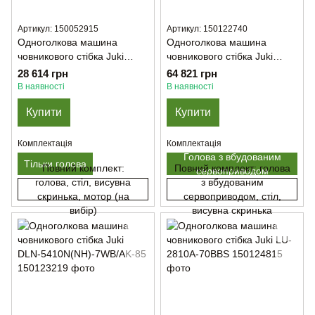
Артикул: 150052915
Артикул: 150122740
Одноголкова машина
Одноголкова машина
човникового стібка Juki
човникового стібка Juki
DDL-8700L (Тільки голова)
DDL-9000BSS-WB/AK-141
28 614 грн
64 821 грн
В наявності
В наявності
Купити
Купити
Комплектація
Комплектація
Голова з вбудованим
Тільки голова
Повний комплект:
Повний комплект: голова
сервоприводом
голова, стіл, висувна
з вбудованим
скринька, мотор (на
сервоприводом, стіл,
вибір)
висувна скринька