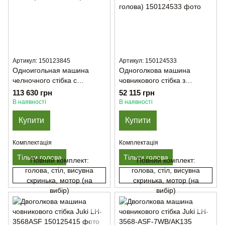
Артикул: 150123845
Артикул: 150124533
Одноигольная машина
Одноголкова машина
челночного стібка с
човникового стібка з
тройным продвижением
подвійним просуванням та
113 630 грн
52 115 грн
Juki DNU-1541-BB (Тільки
збільшеним човником Juki
В наявності
В наявності
голова)
DU-1181 N-BB (Тільки
Купити
Купити
голова)
Комплектація
Комплектація
Тільки голова
Тільки голова
Повний комплект:
Повний комплект:
голова, стіл, висувна
голова, стіл, висувна
скринька, мотор (на
скринька, мотор (на
вибір)
вибір)