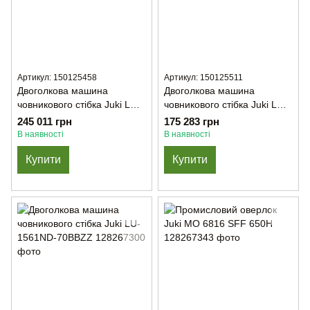
Артикул: 150125458
Артикул: 150125511
Двоголкова машина
Двоголкова машина
човникового стібка Juki LH-
човникового стібка Juki LU-
3588AGF-7WB/AK135
1561ND
245 011 грн
175 283 грн
В наявності
В наявності
Купити
Купити