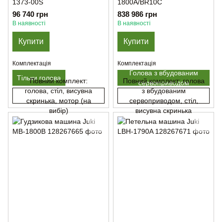
1373-00S
1800A/BR10C
96 740 грн
838 986 грн
В наявності
В наявності
Купити
Купити
Комплектація
Комплектація
Голова з вбудованим
Тільки голова
Повний комплект:
Повний комплект: голова
сервоприводом
голова, стіл, висувна
з вбудованим
скринька, мотор (на
сервоприводом, стіл,
вибір)
висувна скринька