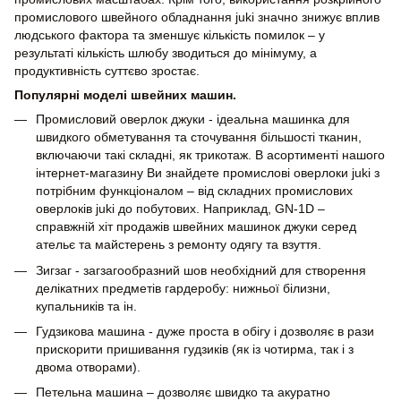
промислового швейного обладнання juki значно знижує вплив
людського фактора та зменшує кількість помилок – у
результаті кількість шлюбу зводиться до мінімуму, а
продуктивність суттєво зростає.
Популярні моделі швейних машин.
Промисловий оверлок джуки - ідеальна машинка для
швидкого обметування та сточування більшості тканин,
включаючи такі складні, як трикотаж. В асортименті нашого
інтернет-магазину Ви знайдете промислові оверлоки juki з
потрібним функціоналом – від складних промислових
оверлоків juki до побутових. Наприклад, GN-1D –
справжній хіт продажів швейних машинок джуки серед
ательє та майстерень з ремонту одягу та взуття.
Зигзаг - загзагообразний шов необхідний для створення
делікатних предметів гардеробу: нижньої білизни,
купальників та ін.
Гудзикова машина - дуже проста в обігу і дозволяє в рази
прискорити пришивання гудзиків (як із чотирма, так і з
двома отворами).
Петельна машина – дозволяє швидко та акуратно