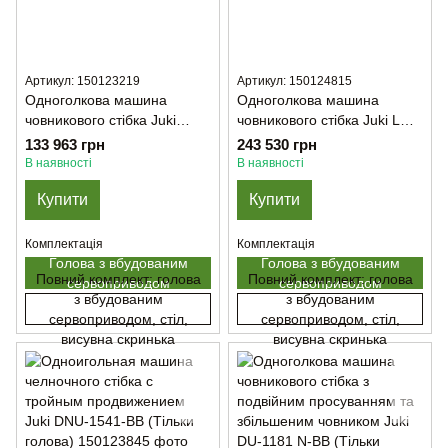
Артикул: 150123219
Артикул: 150124815
Одноголкова машина
Одноголкова машина
човникового стібка Juki
човникового стібка Juki LU-
DLN-5410N(NH)-7WB/AK-85
2810A-70BBS
133 963 грн
243 530 грн
В наявності
В наявності
Купити
Купити
Комплектація
Комплектація
Голова з вбудованим
Голова з вбудованим
Повний комплект: голова
Повний комплект: голова
сервоприводом
сервоприводом
з вбудованим
з вбудованим
сервоприводом, стіл,
сервоприводом, стіл,
висувна скринька
висувна скринька