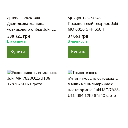
Артикул: 128267300
Артикул: 128267343
Двоголкова машина
Промисловий оверлок Juki
човникового стібка Juki LU-
MO 6816 SFF 650H
1561ND-70BBZZ
338 721 грн
37 653 грн
В наявності
В наявності
Купити
Купити