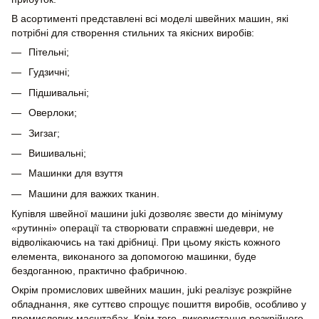
В асортименті представлені всі моделі швейних машин, які
потрібні для створення стильних та якісних виробів:
Пітельні;
Гудзичні;
Підшивальні;
Оверлоки;
Зигзаг;
Вишивальні;
Машинки для взуття
Машини для важких тканин.
Купівля швейної машини juki дозволяє звести до мінімуму
«рутинні» операції та створювати справжні шедеври, не
відволікаючись на такі дрібниці. При цьому якість кожного
елемента, виконаного за допомогою машинки, буде
бездоганною, практично фабричною.
Окрім промислових швейних машин, juki реалізує розкрійне
обладнання, яке суттєво спрощує пошиття виробів, особливо у
промислових масштабах. Крім того, використання розкрійного