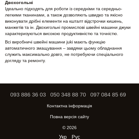
Двохогольні
Ідеально підходять для роботи із середніми та середньо-
легкими тканинами, а також дозволяють швидко та якісно
виконувати дрібні елементи на кшталт відстрочки кишень,
манжетів та ін. Двохигольні промислові швейні машини джуки
характеризуються високою продуктивністю та точністю.
Всі виробничі швейні машини juki мають функцію
автоматичного змащування – завдяки цьому обладнання
служить максимально довго, не потребуючи спеціального
догляду та ремонту.
093 886 36 03
050 348 88 70
097 084 85 69
Контактна інформація
Повна версія сайту
© 2026
Укр
Рус