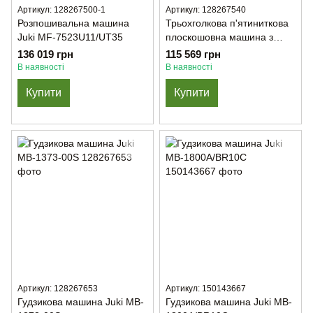
Артикул: 128267500-1
Артикул: 128267540
Розпошивальна машина
Трьохголкова п'ятиниткова
Juki MF-7523U11/UT35
плоскошовна машина з
циліндричною платформою
136 019 грн
115 569 грн
Juki MF-7923-U11-B64
В наявності
В наявності
Купити
Купити
Артикул: 128267653
Артикул: 150143667
Гудзикова машина Juki MB-
Гудзикова машина Juki MB-