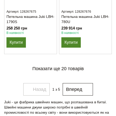
Артикул: 128267675
Артикул: 128267676
Петельна машина Juki LBH-
Петельна машина Juki LBH-
1790S
780U
258 250 грн
239 914 грн
В наявності
В наявності
Купити
Купити
Показати ще 20 товарів
Назад
Вперед
1
з 5
Juki - це фабрика швейних машин, що розташована в Китаї.
Швейні машини джуки широко потрібні в швейній
промисловості по всьому світу - вони використовуються як на