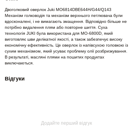
Двоголковий оверлок Juki MO6814DBE644H/G44/Q143
Механізм голководія та механізм верхнього петлювача були
вдосконалені, і не вимагають змащення. Відповідно більше не
потрібно видалення плям або повторне шиття. Суха
технологія JUKI була використана для MO-6800D, який
виготовляє шви делікатної якості, а також забезпечує високу
економічну ефективність. Це оверлок із напівсухою головкою із
сухим механізмом, який усуває проблему олії розбризкування.
В результаті, масляні плями на пошитих продуктах
виключаються.
Відгуки
Додайте перший відгук