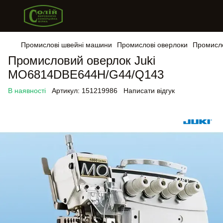
Промислові швейні машини
Промислові оверлоки
Промисло
Промисловий оверлок Juki
MO6814DBE644H/G44/Q143
В наявності
Артикул:
151219986
Написати відгук