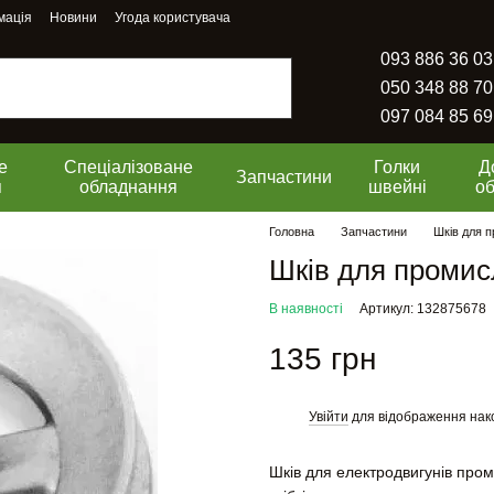
мація
Новини
Угода користувача
093 886 36 03
050 348 88 70
097 084 85 69
е
Спеціалізоване
Голки
Д
Запчастини
я
обладнання
швейні
о
Головна
Запчастини
Шків для 
Шків для проми
В наявності
Артикул: 132875678
135 грн
Увійти
для відображення нак
%
Шків для електродвигунів пром