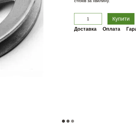
стібків за хвилину.
Купити
Доставка
Оплата
Гар