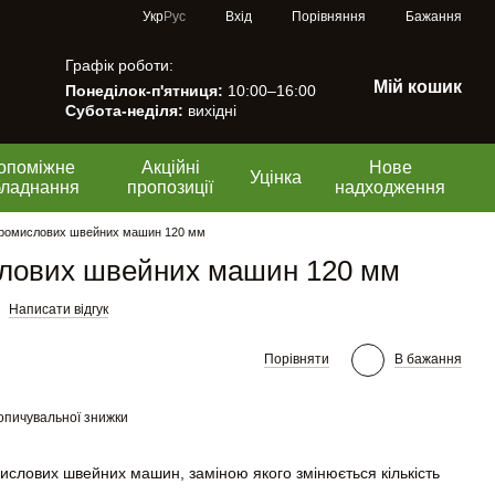
Порівняння
Укр
Рус
Вхід
Бажання
Графік роботи:
Мій кошик
Понеділок-п'ятниця:
10:00–16:00
Субота-неділя:
вихідні
опоміжне
Акційні
Нове
Уцінка
бладнання
пропозиції
надходження
промислових швейних машин 120 мм
слових швейних машин 120 мм
Написати відгук
Порівняти
В бажання
опичувальної знижки
ислових швейних машин, заміною якого змінюється кількість