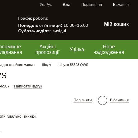
Порівняння
Укр
Рус
Вхід
Бажання
Графік роботи:
Мій кошик
Понеділок-п'ятниця:
10:00–16:00
Субота-неділя:
вихідні
опоміжне
Акційні
Нове
Уцінка
бладнання
пропозиції
надходження
и для швейних машин
Шпулі
Шпуля 55623 QWS
WS
66507
Написати відгук
Порівняти
В бажання
опичувальної знижки
S