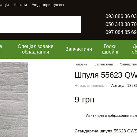
мація
Новини
Угода користувача
093 886 36 03
050 348 88 70
097 084 85 69
е
Спеціалізоване
Голки
Д
Запчастини
я
обладнання
швейні
о
Головна
Запчастини
Запчастин
Шпуля 55623 Q
Немає в наявності
Артикул: 1328
9 грн
Увійти
для відображення нак
%
Стандартна шпуля 55623 QW