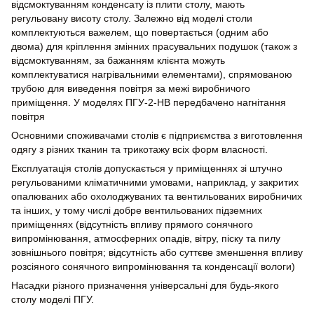
відсмоктуванням конденсату із плити столу, мають
регульовану висоту столу. Залежно від моделі столи
комплектуються важелем, що повертається (одним або
двома) для кріплення змінних прасувальних подушок (також з
відсмоктуванням, за бажанням клієнта можуть
комплектуватися нагрівальними елементами), спрямованою
трубою для виведення повітря за межі виробничого
приміщення. У моделях ПГУ-2-НВ передбачено нагнітання
повітря
Основними споживачами столів є підприємства з виготовлення
одягу з різних тканин та трикотажу всіх форм власності.
Експлуатація столів допускається у приміщеннях зі штучно
регульованими кліматичними умовами, наприклад, у закритих
опалюваних або охолоджуваних та вентильованих виробничих
та інших, у тому числі добре вентильованих підземних
приміщеннях (відсутність впливу прямого сонячного
випромінювання, атмосферних опадів, вітру, піску та пилу
зовнішнього повітря; відсутність або суттєве зменшення впливу
розсіяного сонячного випромінювання та конденсації вологи)
Насадки різного призначення універсальні для будь-якого
столу моделі ПГУ.