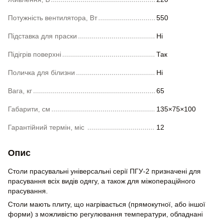
Потужність вентилятора, Вт
550
Підставка для праски
Ні
Підігрів поверхні
Так
Поличка для білизни
Ні
Вага, кг
65
Габарити, см
135×75×100
Гарантійний термін, міс
12
Опис
Столи прасувальні універсальні серії ПГУ-2 призначені для
прасування всіх видів одягу, а також для міжопераційного
прасування.
Столи мають плиту, що нагрівається (прямокутної, або іншої
форми) з можливістю регулювання температури, обладнані