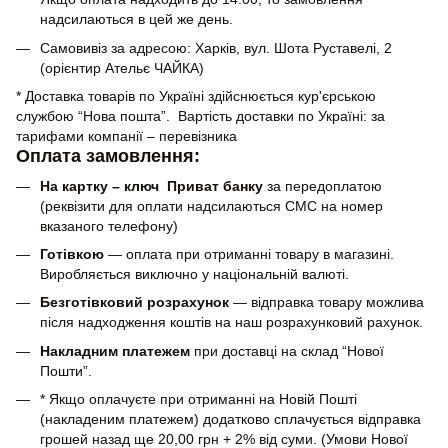
надсилаються в цей же день.
Самовивіз за адресою: Харків, вул. Шота Руставелі, 2
(орієнтир Ательє ЧАЙКА)
* Доставка товарів по Україні здійснюється кур'єрською
службою “Нова пошта”. Вартість доставки по Україні: за
тарифами компанії – перевізника
Оплата замовлення:
На картку – ключ Приват банку
за передоплатою
(реквізити для оплати надсилаються СМС на номер
вказаного телефону)
Готівкою
— оплата при отриманні товару в магазині.
Виробляється виключно у національній валюті.
Безготівковий розрахунок
— відправка товару можлива
після надходження коштів на наш розрахунковий рахунок.
Накладним платежем
при доставці на склад “Нової
Пошти”.
* Якщо оплачуєте при отриманні на Новій Пошті
(накладеним платежем) додатково сплачується відправка
грошей назад ще 20,00 грн + 2% від суми. (Умови Нової