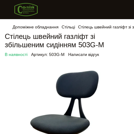
Допоміжне обладнання
Стільці
Стілець швейний газліфт зі
Стілець швейний газліфт зі
збільшеним сидінням 503G-M
В наявності
Артикул:
503G-M
Написати відгук