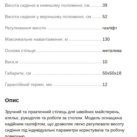
Висота сидіння в нижньому положенні, см
39
Висота сидіння у верхньому положенні, см
52
Регулювання висоти
газліфт
Максимальне навантаження, кг
130
Основа стільця
металева
Вага,кг
10
Габарити, см
50x50x18
Гарантійний термін, міс
12
Опис
Зручний та практичний стілець для швейних майстерень,
ательє, рукоділля та роботи за столом. Модель оснащена
надійним газліфтом, що дозволяє легко регулювати висоту
сидіння під індивідуальні параметри користувача та робочу
поверхню.