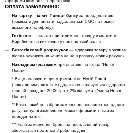
тарифами компанії – перевізника
Оплата замовлення:
На картку – ключ Приват банку
за передоплатою
(реквізити для оплати надсилаються СМС на номер
вказаного телефону)
Готівкою
— оплата при отриманні товару в магазині.
Виробляється виключно у національній валюті.
Безготівковий розрахунок
— відправка товару можлива
після надходження коштів на наш розрахунковий рахунок.
Накладним платежем
при доставці на склад “Нової
Пошти”.
* Якщо оплачуєте при отриманні на Новій Пошті
(накладеним платежем) додатково сплачується відправка
грошей назад ще 20,00 грн + 2% від суми. (Умови Нової
Пошти).
** Клієнт, який не забрав замовлення післяплатою одного
разу, наступні замовлення може оформити тільки за
передоплатою.
***Після замовлення бронь на неоплачений товар
зберігається протягом 3 робочих днів