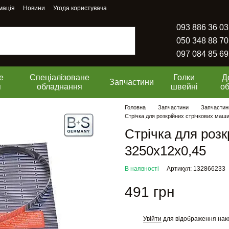
мація
Новини
Угода користувача
093 886 36 03
050 348 88 70
097 084 85 69
е
Спеціалізоване
Голки
Д
Запчастини
я
обладнання
швейні
о
Головна
Запчастини
Запчастин
Стрічка для розкрійних стрічкових маш
Стрічка для розк
3250х12х0,45
В наявності
Артикул: 132866233
491 грн
Увійти
для відображення нак
%