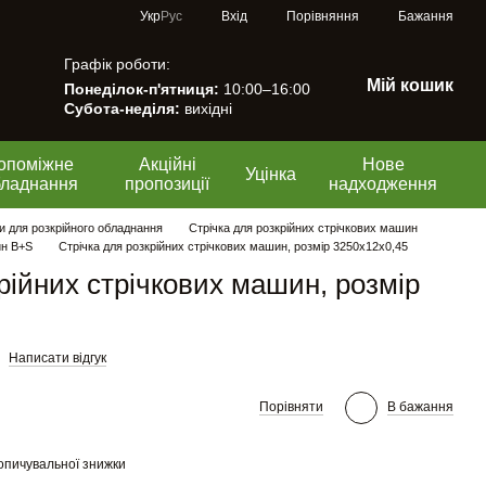
Порівняння
Укр
Рус
Вхід
Бажання
Графік роботи:
Мій кошик
Понеділок-п'ятниця:
10:00–16:00
Субота-неділя:
вихідні
опоміжне
Акційні
Нове
Уцінка
бладнання
пропозиції
надходження
и для розкрійного обладнання
Стрічка для розкрійних стрічкових машин
ин B+S
Стрічка для розкрійних стрічкових машин, розмір 3250х12х0,45
рійних стрічкових машин, розмір
Написати відгук
Порівняти
В бажання
опичувальної знижки