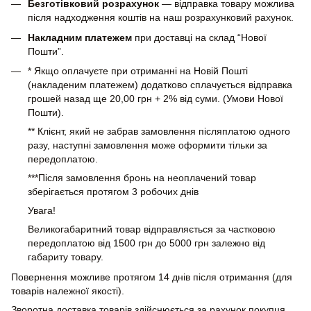
Безготівковий розрахунок
— відправка товару можлива
після надходження коштів на наш розрахунковий рахунок.
Накладним платежем
при доставці на склад “Нової
Пошти”.
* Якщо оплачуєте при отриманні на Новій Пошті
(накладеним платежем) додатково сплачується відправка
грошей назад ще 20,00 грн + 2% від суми. (Умови Нової
Пошти).
** Клієнт, який не забрав замовлення післяплатою одного
разу, наступні замовлення може оформити тільки за
передоплатою.
***Після замовлення бронь на неоплачений товар
зберігається протягом 3 робочих днів
Увага!
Великогабаритний товар відправляється за частковою
передоплатою від 1500 грн до 5000 грн залежно від
габариту товару.
Повернення можливе протягом 14 днів після отримання (для
товарів належної якості).
Зворотна доставка товарів здійснюється за рахунок покупця.