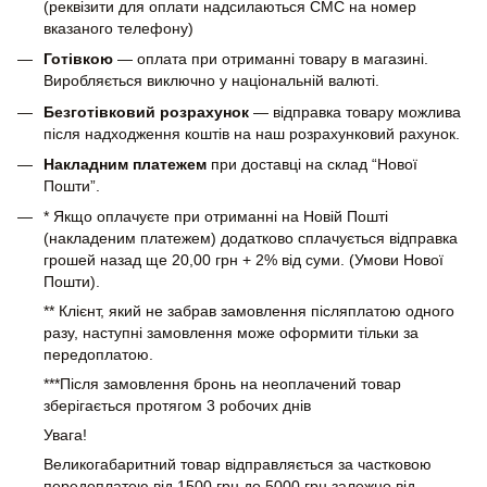
(реквізити для оплати надсилаються СМС на номер
вказаного телефону)
Готівкою
— оплата при отриманні товару в магазині.
Виробляється виключно у національній валюті.
Безготівковий розрахунок
— відправка товару можлива
після надходження коштів на наш розрахунковий рахунок.
Накладним платежем
при доставці на склад “Нової
Пошти”.
* Якщо оплачуєте при отриманні на Новій Пошті
(накладеним платежем) додатково сплачується відправка
грошей назад ще 20,00 грн + 2% від суми. (Умови Нової
Пошти).
** Клієнт, який не забрав замовлення післяплатою одного
разу, наступні замовлення може оформити тільки за
передоплатою.
***Після замовлення бронь на неоплачений товар
зберігається протягом 3 робочих днів
Увага!
Великогабаритний товар відправляється за частковою
передоплатою від 1500 грн до 5000 грн залежно від