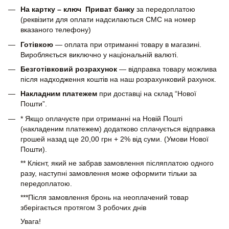
На картку – ключ Приват банку
за передоплатою
(реквізити для оплати надсилаються СМС на номер
вказаного телефону)
Готівкою
— оплата при отриманні товару в магазині.
Виробляється виключно у національній валюті.
Безготівковий розрахунок
— відправка товару можлива
після надходження коштів на наш розрахунковий рахунок.
Накладним платежем
при доставці на склад “Нової
Пошти”.
* Якщо оплачуєте при отриманні на Новій Пошті
(накладеним платежем) додатково сплачується відправка
грошей назад ще 20,00 грн + 2% від суми. (Умови Нової
Пошти).
** Клієнт, який не забрав замовлення післяплатою одного
разу, наступні замовлення може оформити тільки за
передоплатою.
***Після замовлення бронь на неоплачений товар
зберігається протягом 3 робочих днів
Увага!