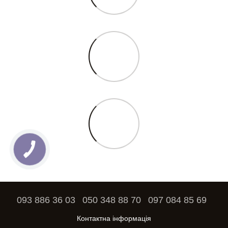
093 886 36 03
050 348 88 70
097 084 85 69
Контактна інформація