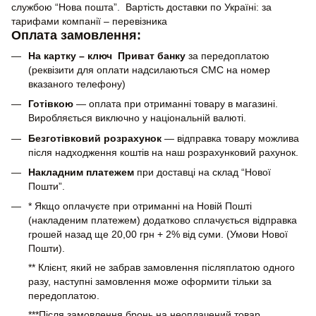
службою “Нова пошта”. Вартість доставки по Україні: за
тарифами компанії – перевізника
Оплата замовлення:
На картку – ключ Приват банку
за передоплатою
(реквізити для оплати надсилаються СМС на номер
вказаного телефону)
Готівкою
— оплата при отриманні товару в магазині.
Виробляється виключно у національній валюті.
Безготівковий розрахунок
— відправка товару можлива
після надходження коштів на наш розрахунковий рахунок.
Накладним платежем
при доставці на склад “Нової
Пошти”.
* Якщо оплачуєте при отриманні на Новій Пошті
(накладеним платежем) додатково сплачується відправка
грошей назад ще 20,00 грн + 2% від суми. (Умови Нової
Пошти).
** Клієнт, який не забрав замовлення післяплатою одного
разу, наступні замовлення може оформити тільки за
передоплатою.
***Після замовлення бронь на неоплачений товар