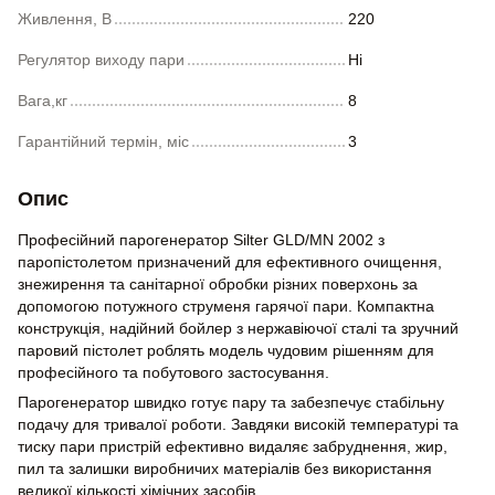
Живлення, В
220
Регулятор виходу пари
Ні
Вага,кг
8
Гарантійний термін, міс
3
Опис
Професійний парогенератор Silter GLD/MN 2002 з
паропістолетом призначений для ефективного очищення,
знежирення та санітарної обробки різних поверхонь за
допомогою потужного струменя гарячої пари. Компактна
конструкція, надійний бойлер з нержавіючої сталі та зручний
паровий пістолет роблять модель чудовим рішенням для
професійного та побутового застосування.
Парогенератор швидко готує пару та забезпечує стабільну
подачу для тривалої роботи. Завдяки високій температурі та
тиску пари пристрій ефективно видаляє забруднення, жир,
пил та залишки виробничих матеріалів без використання
великої кількості хімічних засобів.