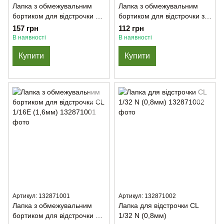
Лапка з обмежувальним
Лапка з обмежувальним
бортиком для відстрочки 1,5
бортиком для відстрочки з
мм CD 15
пружною лівою половинкою
157 грн
112 грн
223L (4,8мм)
В наявності
В наявності
Купити
Купити
Артикул: 132871001
Артикул: 132871002
Лапка з обмежувальним
Лапка для відстрочки CL
бортиком для відстрочки CL
1/32 N (0,8мм)