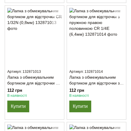
Артикул: 132871013
Артикул: 132871014
Лапка з обмежувальним
Лапка з обмежувальним
бортиком для відстрочки CR
бортиком для відстрочки з
1/32N (0,8мм)
пружною правою
112 грн
112 грн
половинкою CR 1/4E
В наявності
В наявності
(6,4мм)
Купити
Купити