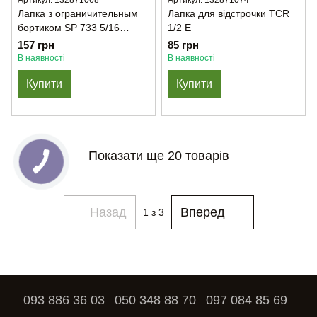
Артикул: 132871068
Артикул: 132871074
Лапка з ограничительным
Лапка для відстрочки TCR
бортиком SP 733 5/16
1/2 E
(7,9мм)
157 грн
85 грн
В наявності
В наявності
Купити
Купити
Показати ще 20 товарів
Назад
Вперед
1
з 3
093 886 36 03
050 348 88 70
097 084 85 69